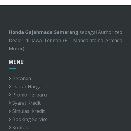
Honda Gajahmada Semarang
sebagai Authorized
Dealer di Jawa Tengah (PT Mandalatama Armada
Motor).
MENU
Beranda
Daftar Harga
Promo Terbaru
Syarat Kredit
Simulasi Kredit
Booking Service
Kontak