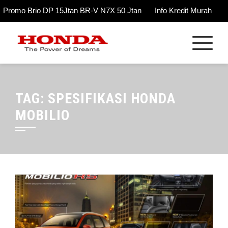
Promo Brio DP 15Jtan BR-V N7X 50 Jtan
Info Kredit Murah
Skip
to
content
TAG:
SPESIFIKASI HONDA
MOBILIO