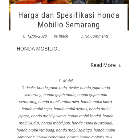
Harga dan Spesifikasi Honda
Mobilio Semarang
12/06/2020
by
btech
No Comments
HONDA MOBILIO...
Read More
Mobil
dealer honda gajah mda
,
dealer honda gajah mda
semarang
,
honda gajah mada
,
honda gajah mda
semarang
,
honda mobil ambarawa
,
honda mobil blora
,
honda mobil cepu
,
honda mobil demak
,
honda mobil
jepara
,
honda mobil juwana
,
honda mobil kendal
,
honda
mobil kudus
,
honda mobil pati
,
honda mobil purwodadi
,
honda mobil rembang
,
honda mobil salatiga
,
honda mobil
semarang
,
honda semarang
,
promo honda mobilio 2020
,