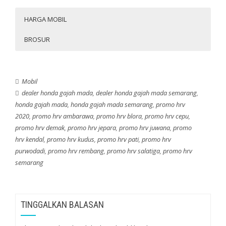
HARGA MOBIL
BROSUR
TYPE
Harga
E CVT **
Rp 399.800.000
E+ CVT **
Rp 422.500.000
Mobil
e:HEV CVT **
Rp 462.200.000
dealer honda gajah mada
,
dealer honda gajah mada semarang
,
HR-V
e:HEV Modulo CVT **
Rp 473.900.000
honda gajah mada
,
honda gajah mada semarang
,
promo hrv
2020
,
promo hrv ambarawa
e:HEV RS **
,
promo hrv blora
,
promo hrv cepu
Rp 503.000.000
,
promo hrv demak
,
promo hrv jepara
,
promo hrv juwana
,
promo
** Tersedia varian 2 Tone, harga ditambah 2 Jt
hrv kendal
,
promo hrv kudus
,
promo hrv pati
,
promo hrv
purwodadi
,
promo hrv rembang
,
promo hrv salatiga
,
promo hrv
semarang
TINGGALKAN BALASAN