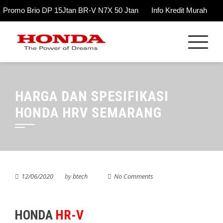
Promo Brio DP 15Jtan BR-V N7X 50 Jtan
Info Kredit Murah
Skip
to
content
HARGA DAN SPESIFIKASI
HONDA HRV SEMARANG
12/06/2020
by
btech
No Comments
HONDA
HR-V