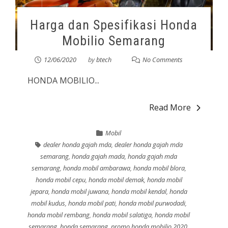
Harga dan Spesifikasi Honda
Mobilio Semarang
12/06/2020
by
btech
No Comments
HONDA MOBILIO...
Read More
Mobil
dealer honda gajah mda
,
dealer honda gajah mda
semarang
,
honda gajah mada
,
honda gajah mda
semarang
,
honda mobil ambarawa
,
honda mobil blora
,
honda mobil cepu
,
honda mobil demak
,
honda mobil
jepara
,
honda mobil juwana
,
honda mobil kendal
,
honda
mobil kudus
,
honda mobil pati
,
honda mobil purwodadi
,
honda mobil rembang
,
honda mobil salatiga
,
honda mobil
semarang
,
honda semarang
,
promo honda mobilio 2020
,