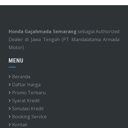
Honda Gajahmada Semarang
sebagai Authorized
Dealer di Jawa Tengah (PT Mandalatama Armada
Motor).
MENU
Beranda
Daftar Harga
Promo Terbaru
Syarat Kredit
Simulasi Kredit
Booking Service
Kontak