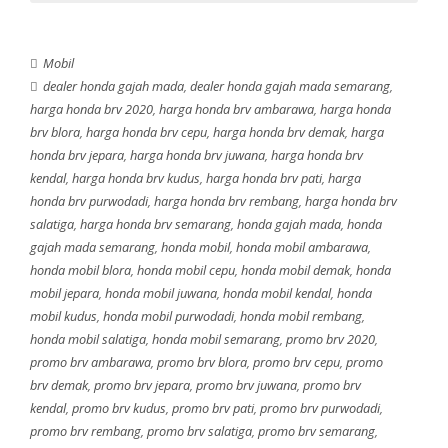
TYPE
Harga
S MT
Rp 323.950.000
E MT
Rp 340.450.000
Mobil
BR-V
E CVT
Rp 353.300.000
dealer honda gajah mada
,
dealer honda gajah mada semarang
,
E CVT Prestige
Rp 379.750.000
harga honda brv 2020
,
harga honda brv ambarawa
,
harga honda
brv blora
,
harga honda brv cepu
E CVT Prestige (Sensing)
,
harga honda brv demak
Rp 400.350.000
,
harga
honda brv jepara
,
harga honda brv juwana
,
harga honda brv
kendal
,
harga honda brv kudus
,
harga honda brv pati
,
harga
honda brv purwodadi
,
harga honda brv rembang
,
harga honda brv
salatiga
,
harga honda brv semarang
,
honda gajah mada
,
honda
gajah mada semarang
,
honda mobil
,
honda mobil ambarawa
,
honda mobil blora
,
honda mobil cepu
,
honda mobil demak
,
honda
mobil jepara
,
honda mobil juwana
,
honda mobil kendal
,
honda
mobil kudus
,
honda mobil purwodadi
,
honda mobil rembang
,
honda mobil salatiga
,
honda mobil semarang
,
promo brv 2020
,
promo brv ambarawa
,
promo brv blora
,
promo brv cepu
,
promo
brv demak
,
promo brv jepara
,
promo brv juwana
,
promo brv
kendal
,
promo brv kudus
,
promo brv pati
,
promo brv purwodadi
,
promo brv rembang
,
promo brv salatiga
,
promo brv semarang
,