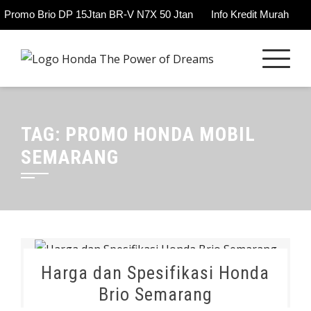
Promo Brio DP 15Jtan BR-V N7X 50 Jtan
Info Kredit Murah
Skip
to
content
TAG:
PROMO HONDA MOBIL
SEMARANG
Harga dan Spesifikasi Honda
Brio Semarang