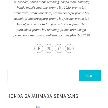
purwodadi
,
honda mobil rembang
,
honda mobil salatiga
,
honda mobil semarang
,
promo brv 2020
,
promo brv
ambarawa
,
promo brv blora
,
promo brv cepu
,
promo brv
demak
,
promo brv jepara
,
promo brv juwana
,
promo brv
kendal
,
promo brv kudus
,
promo brv pati
,
promo brv
purwodadi
,
promo brv rembang
,
promo brv salatiga
,
promo brv semarang
,
spesifikasi brv
,
spesifikasi brv 2020
Cari
untuk:
HONDA GAJAHMADA SEMARANG