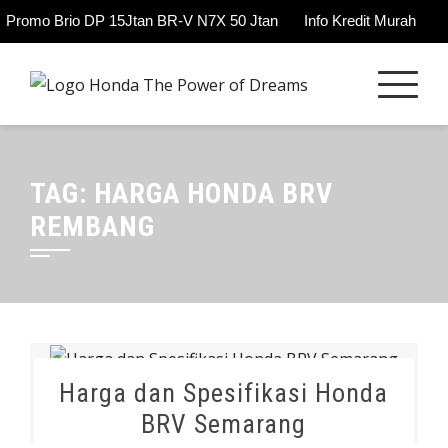
Promo Brio DP 15Jtan BR-V N7X 50 Jtan
Info Kredit Murah
Skip
to
content
TAG:
HARGA HONDA BRV
REMBANG
Harga dan Spesifikasi Honda
BRV Semarang