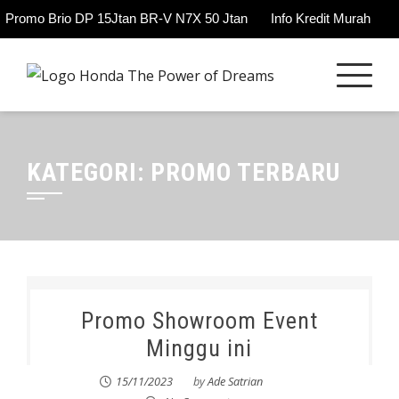
Promo Brio DP 15Jtan BR-V N7X 50 Jtan
Info Kredit Murah
Skip
to
content
KATEGORI:
PROMO TERBARU
Promo Showroom Event
Minggu ini
15/11/2023
by
Ade Satrian