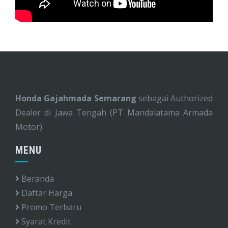
Honda Gajahmada Semarang
sebagai Authorized
Dealer di Jawa Tengah (PT Mandalatama Armada
Motor).
MENU
Beranda
Daftar Harga
Promo Terbaru
Syarat Kredit